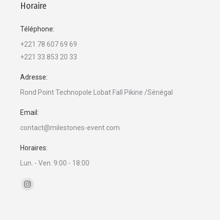
Horaire
Téléphone:
+221 78 607 69 69
+221 33 853 20 33
Adresse:
Rond Point Technopole Lobat Fall Pikine /Sénégal
Email:
contact@milestones-event.com
Horaires:
Lun. - Ven. 9:00 - 18:00
Trouvez nous sur :
La
page
Instagram