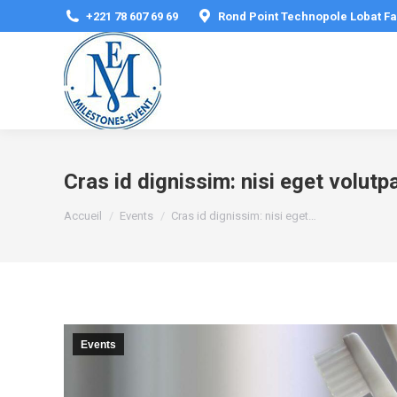
+221 78 607 69 69
Rond Point Technopole Lobat Fa
Cras id dignissim: nisi eget volut
Vous êtes ici :
Accueil
Events
Cras id dignissim: nisi eget…
Events