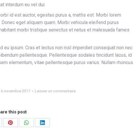
at interdum eu vel dui.
Morbi id est auctor, egestas purus a, mattis est. Morbi lorem
o. Donec eget aliquam quam. Morbi vehicula eleifend purus
habitant morbi tristique senectus et netus et malesuada fames
id eu ipsum. Cras et lectus non nisl imperdiet consequat non nec
 bibendum pellentesque. Pellentesque sodales tincidunt lacus, id
eu sem elementum, vitae pellentesque purus varius. Nullam rhoncus
6 novembre 2017
Laisser un commentaire
are this post
rtager
Partager
Partager
Partager