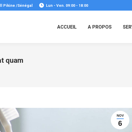
ll Pikine /Sénégal
Lun - Ven. 09:00 - 18:00
ACCUEIL
A PROPOS
SER
pat quam
NOV
6