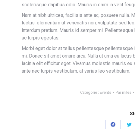
scelerisque dapibus odio. Mauris in enim in velit feugi
Nam at nibh ultrices, facilisis ante ac, posuere nulla. 
lectus, elementum ut venenatis non, vulputate sed le
interdum pretium. Mauris id semper mi. Pellentesque 
ac turpis egestas.
Morbi eget dolor at tellus pellentesque pellentesque 
mi. Donec sit amet ornare arcu. Nulla ut urna eu lacus
lacinia elit efficitur eget. Vivamus molestie mauris 
ante nec turpis vestibulum, at varius leo vestibulum.
Catégorie :
Events
Par
miles
Sh
Partager
Pa