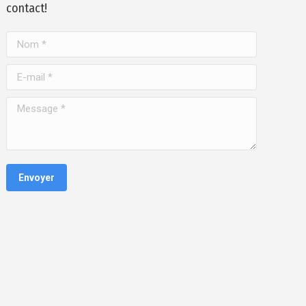
contact!
Nom *
E-mail *
Message *
Envoyer