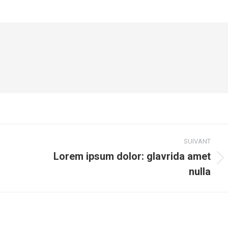
r
sur
sur
sur
tter
Pinterest
WhatsApp
LinkedIn
SUIVANT
Lorem ipsum dolor: glavrida amet
Article
nulla
suivant
: